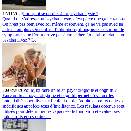
17/11/2025
Pourquoi se confier à un psychanalyste ?
Quand on s’adresse au psychanalyste, c’est parce que ça ne va pas.
On n’est pas bien avec soi-même et souvent, ça ne va pas avec les
autres non plus. On souffre d’inhibitions, d’angoisses et surtout de
symptômes que l’on n’arrive pas à empêcher. Que fait-on dans une
psychanalyse ? Le...
20/02/2026
Pourquoi faire un bilan psychologique et cognitif ?
Faire un bilan psychologique et cognitif permet d’évaluer les
potentialités cognitives de l’enfant ou de l’adulte au cours de tests
spécifiques appelées tests d’intelligence. Les résultats obtenus sont
utilisés pour déterminer les capacités de l’individu et évaluer ses
points forts et ses points…