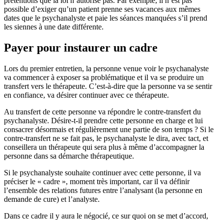
prétentions que la loi n’autorise pas. Par exemple, il n’est pas
possible d’exiger qu’un patient prenne ses vacances aux mêmes
dates que le psychanalyste et paie les séances manquées s’il prend
les siennes à une date différente.
Payer pour instaurer un cadre
Lors du premier entretien, la personne venue voir le psychanalyste
va commencer à exposer sa problématique et il va se produire un
transfert vers le thérapeute. C’est-à-dire que la personne va se sentir
en confiance, va désirer continuer avec ce thérapeute.
Au transfert de cette personne va répondre le contre-transfert du
psychanalyste. Désire-t-il prendre cette personne en charge et lui
consacrer désormais et régulièrement une partie de son temps ? Si le
contre-transfert ne se fait pas, le psychanalyste le dira, avec tact, et
conseillera un thérapeute qui sera plus à même d’accompagner la
personne dans sa démarche thérapeutique.
Si le psychanalyste souhaite continuer avec cette personne, il va
préciser le « cadre », moment très important, car il va définir
l’ensemble des relations futures entre l’analysant (la personne en
demande de cure) et l’analyste.
Dans ce cadre il y aura le négocié, ce sur quoi on se met d’accord,