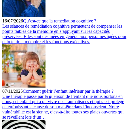
16/07/2026
Qu’est-ce que la remédiation cognitive ?
Les séances de remédiation cognitive permettent de compenser les
points faibles de la mémoire en s’appuyant sur les capacités
préservées. Elles sont destinées en général aux personnes âgées pour
entretenir la mémoire et les fonctions exécutives.
07/11/2025
Comment guérir l’enfant intérieur par la thérapie ?
Une thérapie passe par la guérison de l’enfant que nous portons en
nous, cet enfant qui a pu vivre des traumatismes et qui s’est protégé
en enfouissant la cause de son mal-être dans l’inconscient. Notre
vulnérabilité est la sienne, c’est-à-dire toutes ses plaies ouvertes qui
se réveillent lors d’un…