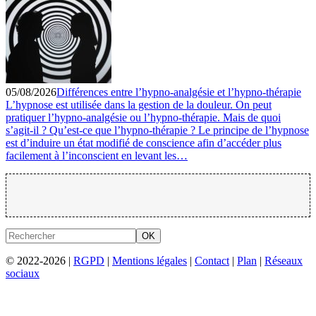
05/08/2026
Différences entre l’hypno-analgésie et l’hypno-thérapie
L’hypnose est utilisée dans la gestion de la douleur. On peut
pratiquer l’hypno-analgésie ou l’hypno-thérapie. Mais de quoi
s’agit-il ? Qu’est-ce que l’hypno-thérapie ? Le principe de l’hypnose
est d’induire un état modifié de conscience afin d’accéder plus
facilement à l’inconscient en levant les…
OK
© 2022-2026 |
RGPD
|
Mentions légales
|
Contact
|
Plan
|
Réseaux
sociaux